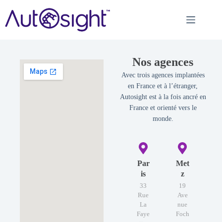
Nos agences
Avec trois agences implantées
en France et à l’étranger,
Autosight est à la fois ancré en
France et orienté vers le
monde.
Par
Met
is
z
33
19
Rue
Ave
La
nue
Faye
Foch