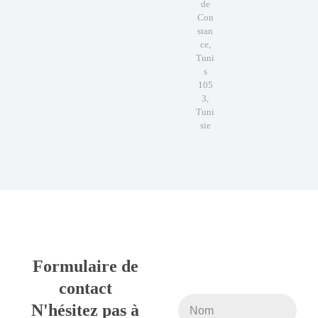
de
Con
stan
ce,
Tuni
s
105
3,
Tuni
sie
Formulaire de
contact
N'hésitez pas à