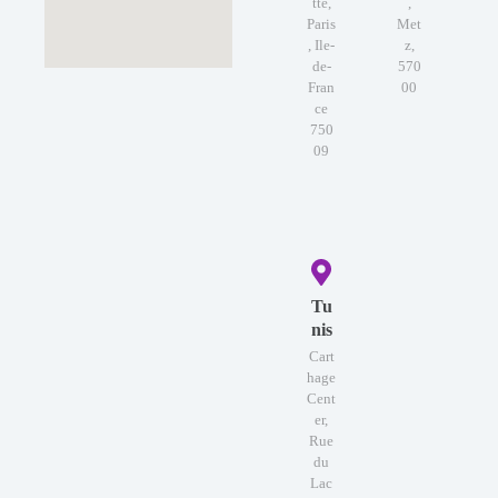
tte,
,
Paris
Met
, Ile-
z,
de-
570
Fran
00
ce
750
09
Tu
nis
Cart
hage
Cent
er,
Rue
du
Lac