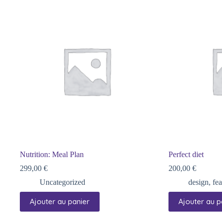
Nutrition: Meal Plan
Perfect diet
299,00
€
200,00
€
Uncategorized
design
,
fe
Ajouter au panier
Ajouter au p