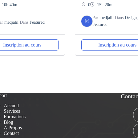
10h 40m
0
15h 20m
Par
medjalil
Dans
Design
,
M
ar
medjalil
Dans
Featured
Featured
Inscription au cours
Inscription au cours
port
Contac
Accueil
Services
Formations
Blog
A Propos
Contact