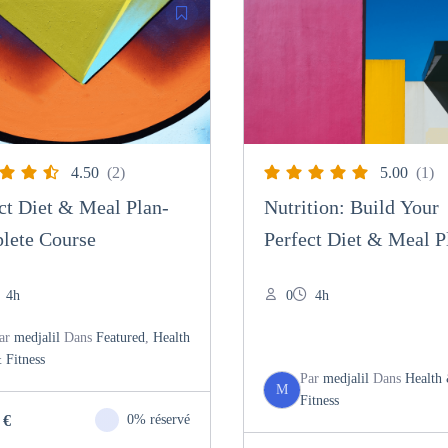
4.50
(2)
5.00
(1)
ct Diet & Meal Plan-
Nutrition: Build Your
lete Course
Perfect Diet & Meal P
4h
0
4h
ar
medjalil
Dans
Featured
,
Health
 Fitness
Par
medjalil
Dans
Health
M
Fitness
0
€
0% réservé