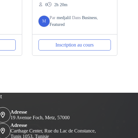
0
2h 20m
Par
medjalil
Dans
Business
,
M
Featured
Inscription au cours
t
Adresse
19 Avenue Foch, Metz, 57000
Adresse
Carthage Center, Rue du Lac de Constance,
Tunis 1053, Tunisie