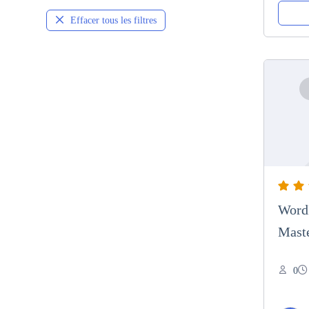
Effacer tous les filtres
WordP
Mast
0