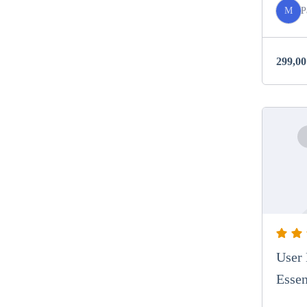
M
P
299,0
User 
Essen