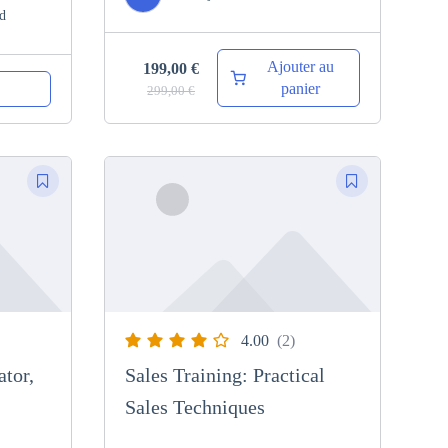
d
Ajouter au
199,00
€
panier
299,00
€
4.00
(2)
tor,
Sales Training: Practical
Sales Techniques