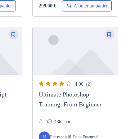
panier
Ajouter au panier
299,00
€
4.00
(2)
ipt
Ultimate Photoshop
Training: From Beginner
0
13h 20m
M
Par
medjalil
Dans
Featured