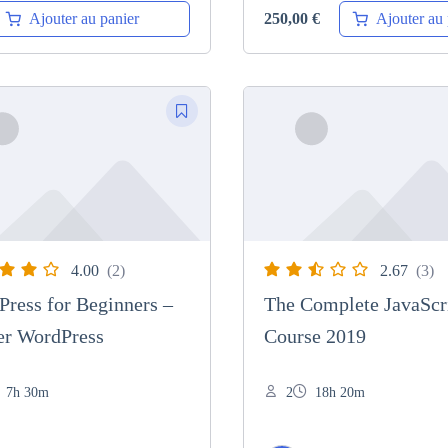
Ajouter au panier
Ajouter au 
250,00
€
4.00
(2)
2.67
(3)
ress for Beginners –
The Complete JavaScr
er WordPress
Course 2019
7h 30m
2
18h 20m