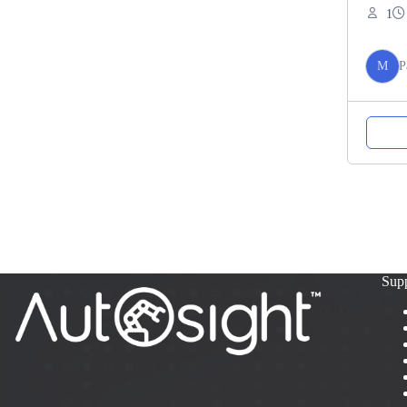
1
M
P
Sup