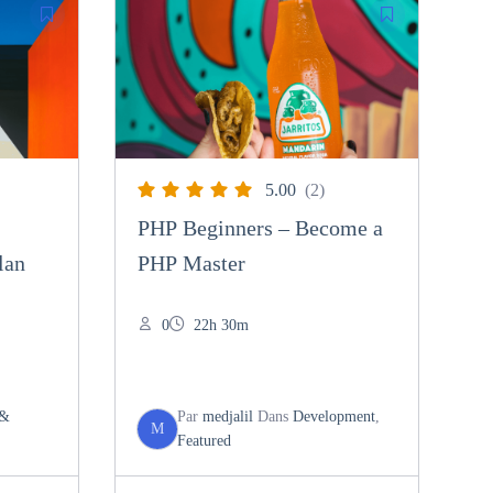
5.00
(2)
PHP Beginners – Become a
lan
PHP Master
0
22h 30m
 &
Par
medjalil
Dans
Development
,
M
Featured