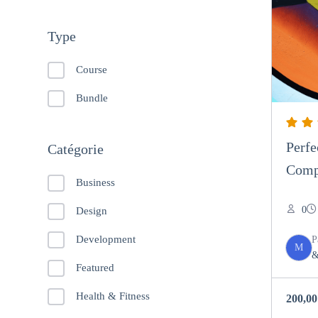
Type
Course
Bundle
Perfe
Catégorie
Comp
Business
0
Design
Development
P
M
&
Featured
Health & Fitness
200,0